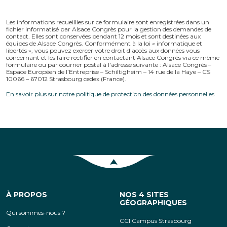
Les informations recueillies sur ce formulaire sont enregistrées dans un
fichier informatisé par Alsace Congrès pour la gestion des demandes de
contact. Elles sont conservées pendant 12 mois et sont destinées aux
équipes de Alsace Congrès. Conformément à la loi « informatique et
libertés », vous pouvez exercer votre droit d'accès aux données vous
concernant et les faire rectifier en contactant Alsace Congrès via ce même
formulaire ou par courrier postal à l'adresse suivante : Alsace Congrès –
Espace Européen de l’Entreprise – Schiltigheim – 14 rue de la Haye – CS
10066 – 67012 Strasbourg cedex (France).
En savoir plus sur notre politique de protection des données personnelles
Retour en haut de la page
À PROPOS
NOS 4 SITES
GÉOGRAPHIQUES
Qui sommes-nous ?
CCI Campus Strasbourg