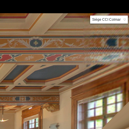
Siège CCI Colmar
▼