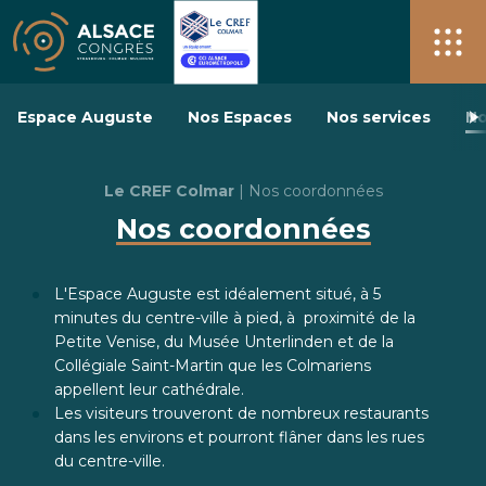
Le CREF Colmar 17 Espaces à votre d
Alsace Congrès + de 40 salles pour vos événements à S
Men
Espace Auguste
Nos Espaces
Nos services
No
Le CREF Colmar
|
Nos coordonnées
Nos coordonnées
L'Espace Auguste est idéalement situé, à 5
minutes du centre-ville à pied, à proximité de la
Petite Venise, du Musée Unterlinden et de la
Collégiale Saint-Martin que les Colmariens
appellent leur cathédrale.
Les visiteurs trouveront de nombreux restaurants
dans les environs et pourront flâner dans les rues
du centre-ville.