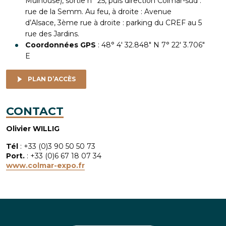
Mulhouse), sortie n° 25, puis direction Colmar-sud :
rue de la Semm. Au feu, à droite : Avenue
d’Alsace, 3ème rue à droite : parking du CREF au 5
rue des Jardins.
Coordonnées GPS
: 48° 4′ 32.848″ N 7° 22′ 3.706″
E
PLAN D’ACCÈS
CONTACT
Olivier WILLIG
Tél
: +33 (0)3 90 50 50 73
Port.
: +33 (0)6 67 18 07 34
www.colmar-expo.fr