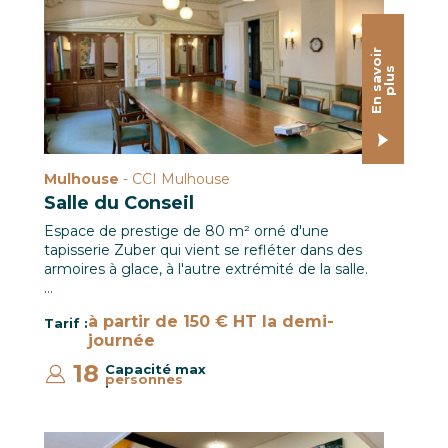
E
n
s
a
o
i
r
p
l
u
v
s
Mulhouse
- CCI Mulhouse
Salle du Conseil
Espace de prestige de 80 m² orné d'une
tapisserie Zuber qui vient se refléter dans des
armoires à glace, à l'autre extrémité de la salle.
…
à partir de 150 € HT la demi-
Tarif :
journée
18
Capacité max
personnes
: