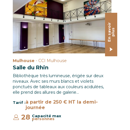
Salle du Rhin / CCI Mulhouse © Hugues Vauthier
E
n
s
a
o
i
r
p
l
u
v
s
Mulhouse
- CCI Mulhouse
Salle du Rhin
Bibliothèque très lumineuse, érigée sur deux
niveaux. Avec ses murs blancs et violets
ponctués de tableaux aux couleurs acidulées,
elle prend des allures de galerie…
à partir de 250 € HT la demi-
Tarif :
journée
28
Capacité max
personnes
: