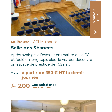
E
n
s
a
o
i
r
p
l
u
v
s
Mulhouse
- CCI Mulhouse
Salle des Séances
Après avoir gravi l’escalier en marbre de la CCI
et foulé un long tapis bleu, le visiteur découvre
un espace de prestige de 105 m²…
à partir de 350 € HT la demi-
Tarif :
journée
200
Capacité max
personnes
:
Salle du Conseil / CCI Mulhouse © Hugues Vauthier