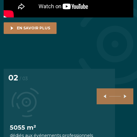
EN SAVOIR PLUS
02
03
/ 03
5055 m²
94 %
dédiés aux événements professionnels
de sati