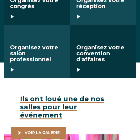
Organisez votre
Organisez votre
congrès
réception
En savoir plus
En savoir plus
Organisez votre
Organisez votre
salon
convention
professionnel
d'affaires
En savoir plus
En savoir plus
Ils ont loué une de nos
salles pour leur
événement
VOIR LA GALERIE
Etude Guedj - Vente aux enchères, 25 mai 2019 / CCI Mulhouse
Noiizy - 