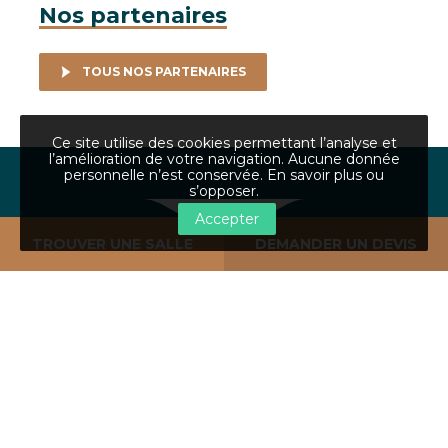
Nos partenaires
TOUS NOS PARTENAIRES
Ce site utilise des cookies permettant l’analyse et
l’amélioration de votre navigation. Aucune donnée
personnelle n’est conservée.
En savoir plus ou
s’opposer
.
Retour en haut de la page
Accepter
TROUVER UNE SALLE
DEMANDER UN DEVIS
À PROPOS
NOS 4 SITES
GÉOGRAPHIQUES
Qui sommes-nous ?
CCI Campus Strasbourg
Contact
Le CREF Colmar
Mentions légales
CCI Colmar
CGV
CCI Mulhouse
Plan du site