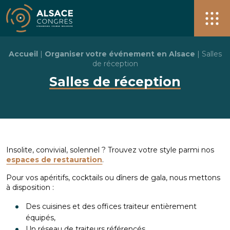
Alsace Congrès + de 40 salles pour vos événements à S
Men
Accueil
|
Organiser votre événement en Alsace
|
Salles
de réception
Salles de réception
Insolite, convivial, solennel ? Trouvez votre style parmi nos
espaces de restauration
.
Pour vos apéritifs, cocktails ou dîners de gala, nous mettons
à disposition :
Des cuisines et des offices traiteur entièrement
équipés,
Un réseau de traiteurs référencés,