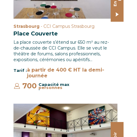
Strasbourg
- CCI Campus Strasbourg
Place Couverte
La place couverte s’étend sur 650 m² au rez-
de-chaussée de CCI Campus. Elle se veut le
théâtre de forums, salons professionnels,
expositions, cérémonies ou apéritifs…
à partir de 400 € HT la demi-
Tarif :
journée
700
Capacité max
personnes
:
Salle du Rhin / CCI Mulhouse © Hugues Vauthier