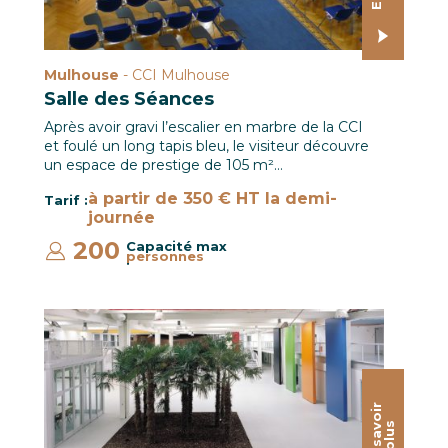
Mulhouse
- CCI Mulhouse
Salle des Séances
Après avoir gravi l’escalier en marbre de la CCI
et foulé un long tapis bleu, le visiteur découvre
un espace de prestige de 105 m²…
à partir de 350 € HT la demi-
Tarif :
journée
200
Capacité max
personnes
:
Place Couverte / CCI Campus
E
n
s
a
o
i
r
p
l
u
v
s