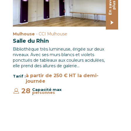
E
n
s
a
o
i
r
p
l
u
v
s
Mulhouse
- CCI Mulhouse
Salle du Rhin
Bibliothèque très lumineuse, érigée sur deux
niveaux. Avec ses murs blancs et violets
ponctués de tableaux aux couleurs acidulées,
elle prend des allures de galerie…
à partir de 250 € HT la demi-
Tarif :
journée
28
Capacité max
personnes
: