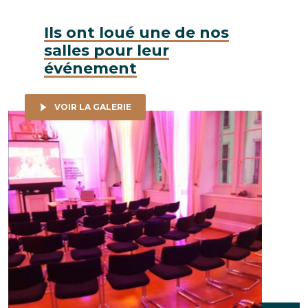
Ils ont loué une de nos
salles pour leur
événement
VOIR LA GALERIE
Ludus Events - Start To Play 2018, 23 août 2018 © Bartosch
Noiizy - 