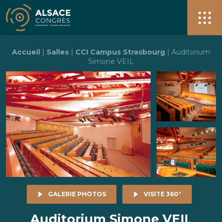
Alsace Congrès + de 40 salles pour vos événements à S
Men
Accueil
|
Salles
|
CCI Campus Strasbourg
|
Auditorium
Simone VEIL
GALERIE PHOTOS
VISITE 360°
Auditorium Simone VEIL