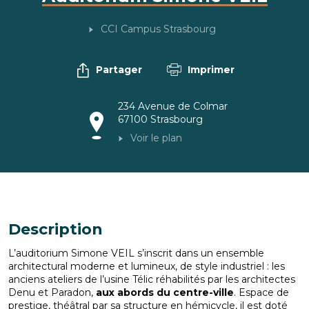
CCI Campus Strasbourg
Partager
Imprimer
234 Avenue de Colmar
67100
Strasbourg
Voir le plan
Description
L’auditorium Simone VEIL s’inscrit dans un ensemble
architectural moderne et lumineux, de style industriel : les
anciens ateliers de l’usine Télic réhabilités par les architectes
Denu et Paradon,
aux abords du centre-ville
. Espace de
prestige, théâtral par sa structure en hémicycle, il est doté