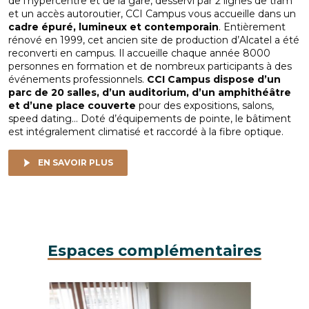
de l’hypercentre et de la gare, desservi par 2 lignes de tram
et un accès autoroutier, CCI Campus vous accueille dans un
cadre épuré, lumineux et contemporain
. Entièrement
rénové en 1999, cet ancien site de production d’Alcatel a été
reconverti en campus. Il accueille chaque année 8000
personnes en formation et de nombreux participants à des
événements professionnels.
CCI Campus dispose d’un
parc de 20 salles, d’un auditorium, d’un amphithéâtre
et d’une place couverte
pour des expositions, salons,
speed dating… Doté d’équipements de pointe, le bâtiment
est intégralement climatisé et raccordé à la fibre optique.
EN SAVOIR PLUS
Espaces complémentaires
 Lena
Bureau B23 / CCI Campus Strasbourg © LGa
Salle