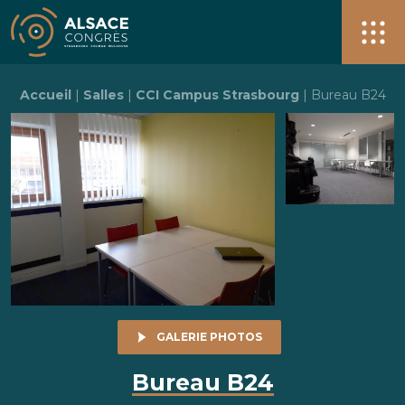
Alsace Congrès + de 40 salles pour vos événements à S
Men
Accueil
|
Salles
|
CCI Campus Strasbourg
|
Bureau B24
GALERIE PHOTOS
Bureau B24