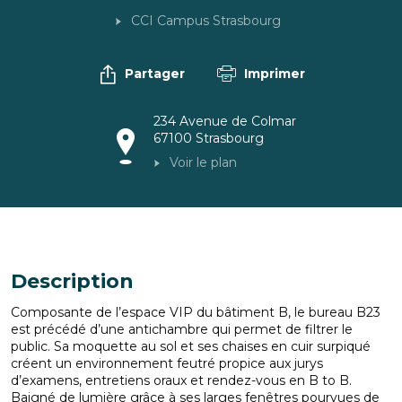
CCI Campus Strasbourg
Partager
Imprimer
234 Avenue de Colmar
67100
Strasbourg
Voir le plan
Description
Composante de l’espace VIP du bâtiment B, le bureau B23
est précédé d’une antichambre qui permet de filtrer le
public. Sa moquette au sol et ses chaises en cuir surpiqué
créent un environnement feutré propice aux jurys
d’examens, entretiens oraux et rendez-vous en B to B.
Baigné de lumière grâce à ses larges fenêtres pourvues de