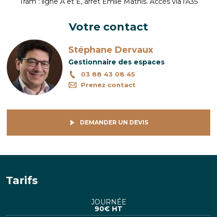
Tram : ligne A et E, arrêt Emile Mathis. Accès via l'A35
Votre contact
Stéphane Dervaux
Gestionnaire des espaces
03 88 43 08 45
Prenez contact
DEMANDER UN DEVIS
Tarifs
JOURNÉE
90
€ HT