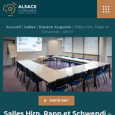
Alsace Congrès + de 40 salles pour vos événements à S
Men
Accueil
|
Salles
|
Espace Auguste
|
Salles Hirn, Rapp et
Schwendi – 48 m²
VISITE 360°
Salles Hirn, Rapp et Schwendi –