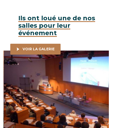
Ils ont loué une de nos
salles pour leur
événement
VOIR LA GALERIE
Noiizy - Soirée de lancement, 9 septembre 2019 © LGa
Agence C