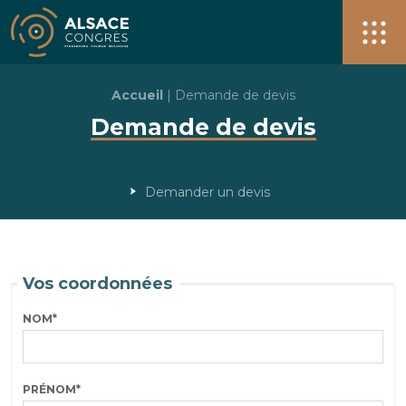
Alsace Congrès + de 40 salles pour vos événements à S
Men
Accueil
|
Demande de devis
Demande de devis
Demander un devis
Vos coordonnées
NOM
*
PRÉNOM
*