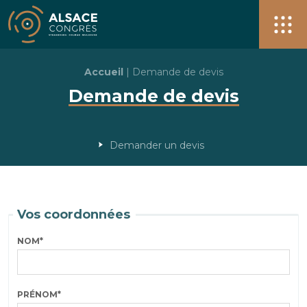
Alsace Congrès + de 40 salles pour vos événements à S
Men
Accueil
|
Demande de devis
Demande de devis
Demander un devis
Vos coordonnées
NOM
*
PRÉNOM
*