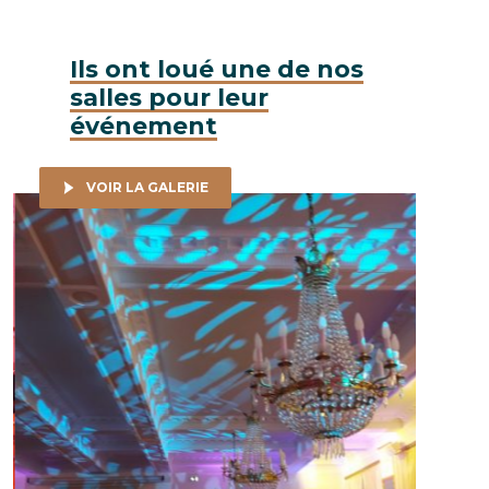
Ils ont loué une de nos
salles pour leur
événement
VOIR LA GALERIE
Noiizy - Soirée de lancement, 9 septembre 2019 © LGa
Noiizy - 