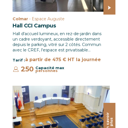
Colmar
- Espace Auguste
Hall CCI Campus
Hall d'accueil lumineux, en rez-de-jardin dans
un cadre verdoyant, accessible directement
depuis le parking, vitré sur 2 côtés. Commun
avec le CREF, l'espace est privatisable…
à partir de 475 € HT la journée
Tarif :
250
Capacité max
personnes
:
Salle des Séances / CCI Mulhouse
E
n
s
a
o
i
r
p
l
u
v
s