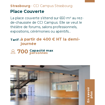
Strasbourg
- CCI Campus Strasbourg
Place Couverte
La place couverte s’étend sur 650 m² au rez-
de-chaussée de CCI Campus. Elle se veut le
théâtre de forums, salons professionnels,
expositions, cérémonies ou apéritifs…
à partir de 400 € HT la demi-
Tarif :
journée
700
Capacité max
personnes
:
Espace Lumière / Le CREF Colmar © Jean-Marc HEDOUIN
E
n
s
a
o
i
r
p
l
u
v
s