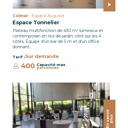
Colmar
- Espace Auguste
Espace Tonnelier
Plateau multifonction de 430 m² lumineux et
contemporain en rez-de-jardin, vitré sur les 4
côtés. Equipé d'un bar de 5 m et d'un office
donnant…
Sur demande
Tarif :
400
Capacité max
personnes
:
Hall CCI Campus / Le CREF Colmar © Christian SOLER
E
n
s
a
o
i
r
p
l
u
v
s