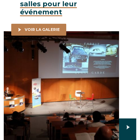
salles pour leur
événement
VOIR LA GALERIE
Ludus Events - Start To Play 2018, 23 août 2018 © Bartosch
Société d