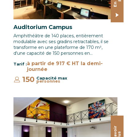
Auditorium Campus
Amphithéâtre de 140 places, entièrement
modulable avec ses gradins retractables, il se
transforme en une plateforme de 170 m²,
d'une capacité de 150 personnes en…
à partir de 917 € HT la demi-
Tarif :
journée
150
Capacité max
personnes
:
Salle du Rhin / CCI Mulhouse © Hugues Vauthier
E
n
s
a
o
i
r
p
l
u
v
s