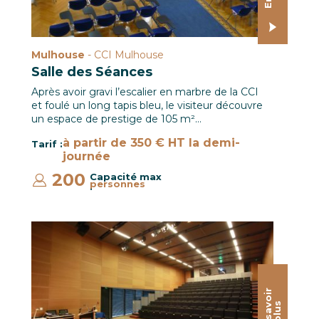
Mulhouse
- CCI Mulhouse
Salle des Séances
Après avoir gravi l’escalier en marbre de la CCI
et foulé un long tapis bleu, le visiteur découvre
un espace de prestige de 105 m²…
à partir de 350 € HT la demi-
Tarif :
journée
200
Capacité max
personnes
:
Auditorium Campus / Le CREF Colmar © Christian Soler
E
n
s
a
o
i
r
p
l
u
v
s