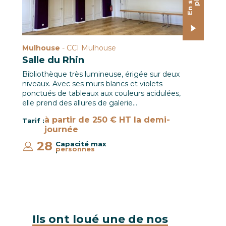
Mulhouse
- CCI Mulhouse
Salle du Rhin
Bibliothèque très lumineuse, érigée sur deux
niveaux. Avec ses murs blancs et violets
ponctués de tableaux aux couleurs acidulées,
elle prend des allures de galerie…
à partir de 250 € HT la demi-
Tarif :
journée
28
Capacité max
personnes
:
Ils ont loué une de nos