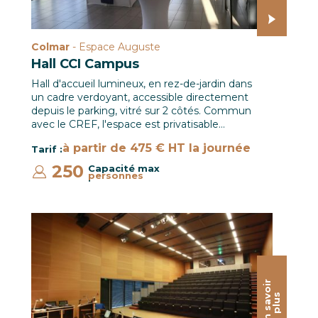
Colmar
- Espace Auguste
Hall CCI Campus
Hall d'accueil lumineux, en rez-de-jardin dans
un cadre verdoyant, accessible directement
depuis le parking, vitré sur 2 côtés. Commun
avec le CREF, l'espace est privatisable…
à partir de 475 € HT la journée
Tarif :
250
Capacité max
personnes
:
Auditorium Campus / Le CREF Colmar © Christian Soler
E
n
s
a
o
i
r
p
l
u
v
s