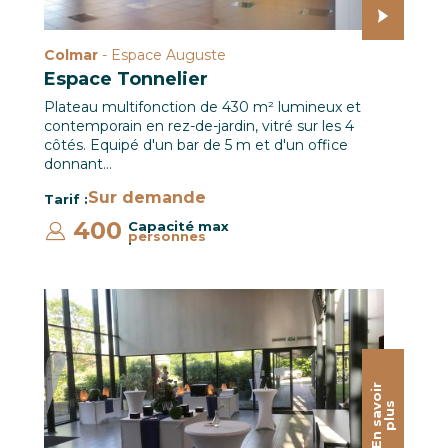
Colmar
- Espace Auguste
Espace Tonnelier
Plateau multifonction de 430 m² lumineux et
contemporain en rez-de-jardin, vitré sur les 4
côtés. Equipé d'un bar de 5 m et d'un office
donnant…
Sur demande
Tarif :
400
Capacité max
personnes
:
Hall CCI Campus / Le CREF Colmar © Christian SOLER
E
n
s
a
o
i
r
p
l
u
v
s