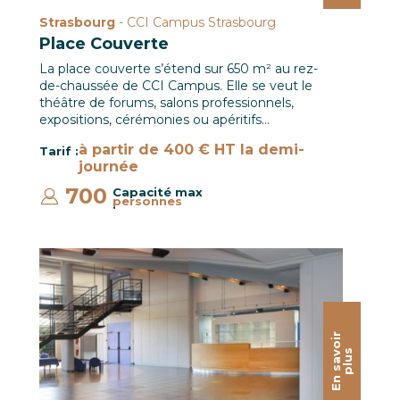
Strasbourg
- CCI Campus Strasbourg
Place Couverte
La place couverte s’étend sur 650 m² au rez-
de-chaussée de CCI Campus. Elle se veut le
théâtre de forums, salons professionnels,
expositions, cérémonies ou apéritifs…
à partir de 400 € HT la demi-
Tarif :
journée
700
Capacité max
personnes
:
Espace Lumière / Le CREF Colmar © Jean-Marc HEDOUIN
E
n
s
a
o
i
r
p
l
u
v
s