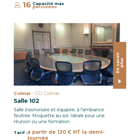
16
Capacité max
personnes
:
Salle 102 CCI Colmar
E
n
s
a
o
i
r
p
l
u
v
s
Colmar
- CCI Colmar
Salle 102
Salle insonorisée et équipée, à l’ambiance
feutrée. Moquette au sol. Idéale pour une
réunion ou une formation.
à partir de 120 € HT la demi-
Tarif :
journée