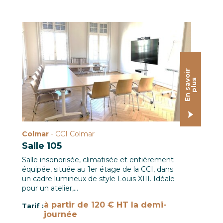
Salle de réunion 105 à la CCI de Colmar
E
n
s
a
o
i
r
p
l
u
v
s
Colmar
- CCI Colmar
Salle 105
Salle insonorisée, climatisée et entièrement
équipée, située au 1er étage de la CCI, dans
un cadre lumineux de style Louis XIII. Idéale
pour un atelier,…
à partir de 120 € HT la demi-
Tarif :
journée