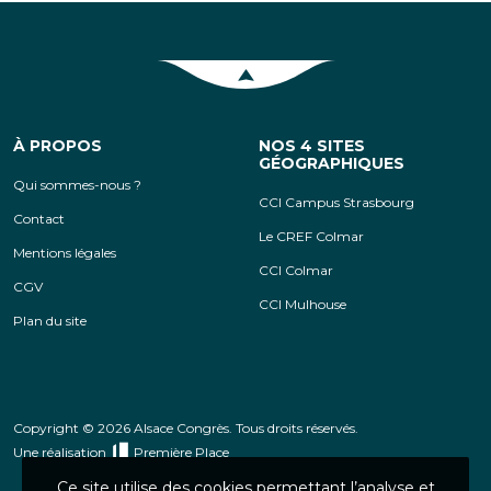
Retour en haut de la page
À PROPOS
NOS 4 SITES
GÉOGRAPHIQUES
Qui sommes-nous ?
CCI Campus Strasbourg
Contact
Le CREF Colmar
Mentions légales
CCI Colmar
CGV
CCI Mulhouse
Plan du site
Copyright © 2026 Alsace Congrès. Tous droits réservés.
Une réalisation
Première Place
Ce site utilise des cookies permettant l’analyse et