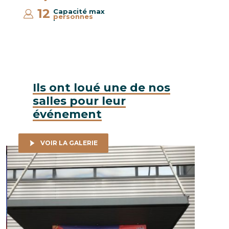
12
Capacité max
personnes
:
Ils ont loué une de nos
salles pour leur
événement
VOIR LA GALERIE
Ludus Events - Start To Play 2018, 23 août 2018 © Bartosch
Apôle San