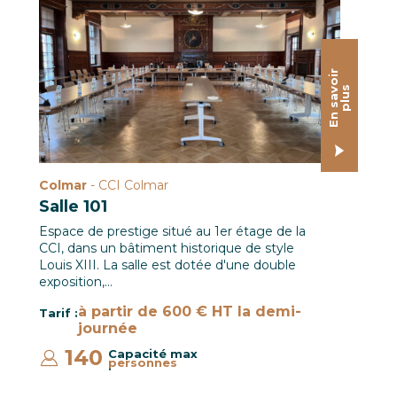
Colmar-salle-101-1
E
n
s
a
o
i
r
p
l
u
v
s
Colmar
- CCI Colmar
Salle 101
Espace de prestige situé au 1er étage de la
CCI, dans un bâtiment historique de style
Louis XIII. La salle est dotée d'une double
exposition,…
à partir de 600 € HT la demi-
Tarif :
journée
140
Capacité max
personnes
: