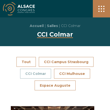
Alsace Congrès + de 40 salles pour vos événements à S
Men
Accueil
|
Salles
|
CCI Colmar
CCI Colmar
Tout
CCI Campus Strasbourg
CCI Colmar
CCI Mulhouse
Espace Auguste