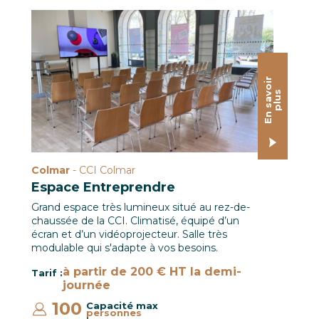
L'Espace Entreprendre en mode conférence
E
n
s
a
o
i
r
p
l
u
v
s
Colmar
- CCI Colmar
Espace Entreprendre
Grand espace très lumineux situé au rez-de-
chaussée de la CCI. Climatisé, équipé d’un
écran et d’un vidéoprojecteur. Salle très
modulable qui s'adapte à vos besoins.
à partir de 200 € HT la demi-
Tarif :
journée
100
Capacité max
personnes
: