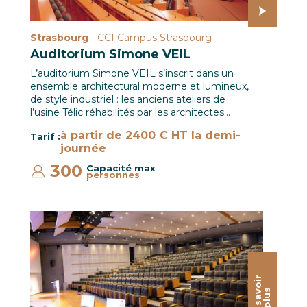
Strasbourg
- CCI Campus Strasbourg
Auditorium Simone VEIL
L’auditorium Simone VEIL s’inscrit dans un
ensemble architectural moderne et lumineux,
de style industriel : les anciens ateliers de
l’usine Télic réhabilités par les architectes…
à partir de 2400 € HT la demi-
Tarif :
journée
300
Capacité max
personnes
:
Salle Multimédia / Le CREF Colmar © Pascal Schwien pa
E
n
s
a
o
i
r
p
l
u
v
s