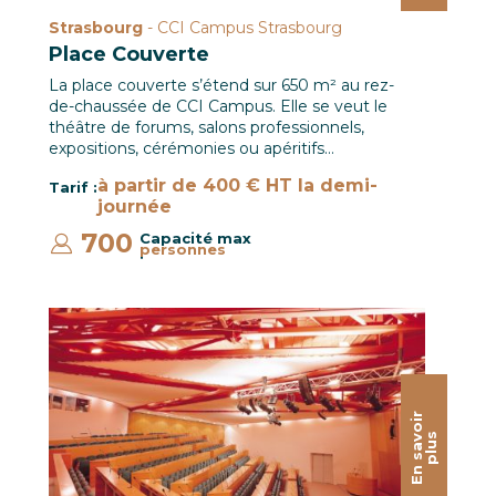
Strasbourg
- CCI Campus Strasbourg
Place Couverte
La place couverte s’étend sur 650 m² au rez-
de-chaussée de CCI Campus. Elle se veut le
théâtre de forums, salons professionnels,
expositions, cérémonies ou apéritifs…
à partir de 400 € HT la demi-
Tarif :
journée
700
Capacité max
personnes
:
Auditorium Simone VEIL / CCI Campus
E
n
s
a
o
i
r
p
l
u
v
s