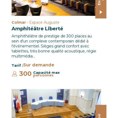
Colmar
- Espace Auguste
Amphitéâtre Liberté
Amphithéâtre de prestige de 300 places au
sein d'un complexe contemporain dédié à
l'événementiel. Sièges grand confort avec
tablettes, très bonne qualité acoustique, régie
multimédia…
Sur demande
Tarif :
300
Capacité max
personnes
:
Salle des Séances / CCI Mulhouse