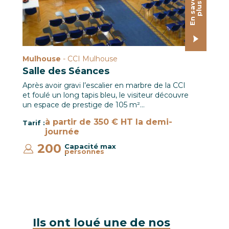
E
n
s
a
o
i
r
p
l
u
v
s
Mulhouse
- CCI Mulhouse
Salle des Séances
Après avoir gravi l’escalier en marbre de la CCI
et foulé un long tapis bleu, le visiteur découvre
un espace de prestige de 105 m²…
à partir de 350 € HT la demi-
Tarif :
journée
200
Capacité max
personnes
:
Ils ont loué une de nos