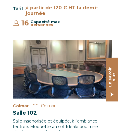
à partir de 120 € HT la demi-
Tarif :
journée
16
Capacité max
personnes
:
Salle 102 CCI Colmar
E
n
s
a
o
i
r
p
l
u
v
s
Colmar
- CCI Colmar
Salle 102
Salle insonorisée et équipée, à l’ambiance
feutrée. Moquette au sol. Idéale pour une