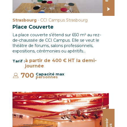
Strasbourg
- CCI Campus Strasbourg
Place Couverte
La place couverte s’étend sur 650 m² au rez-
de-chaussée de CCI Campus. Elle se veut le
théâtre de forums, salons professionnels,
expositions, cérémonies ou apéritifs…
à partir de 400 € HT la demi-
Tarif :
journée
700
Capacité max
personnes
:
Auditorium Simone VEIL / CCI Campus