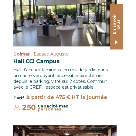
E
n
s
a
o
i
r
p
l
u
v
s
Colmar
- Espace Auguste
Hall CCI Campus
Hall d'accueil lumineux, en rez-de-jardin dans
un cadre verdoyant, accessible directement
depuis le parking, vitré sur 2 côtés. Commun
avec le CREF, l'espace est privatisable…
à partir de 475 € HT la journée
Tarif :
250
Capacité max
personnes
:
Colmar-salle-101-1