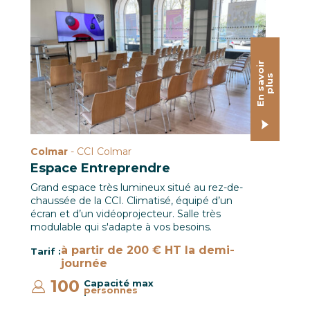
L'Espace Entreprendre en mode conférence
E
n
s
a
o
i
r
p
l
u
v
s
Colmar
- CCI Colmar
Espace Entreprendre
Grand espace très lumineux situé au rez-de-
chaussée de la CCI. Climatisé, équipé d’un
écran et d’un vidéoprojecteur. Salle très
modulable qui s'adapte à vos besoins.
à partir de 200 € HT la demi-
Tarif :
journée
100
Capacité max
personnes
: