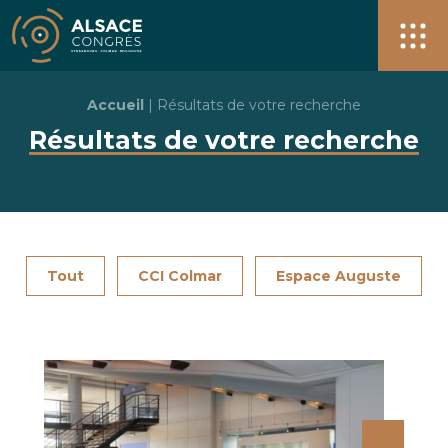
Alsace Congrès + de 40 salles pour vos événements à S
Men
Accueil
|
Résultats de votre recherche
Résultats de votre recherche
Tout
CCI Colmar
Espace Auguste
Espace Lumière / Le CREF Colmar © Jean-Marc HEDOUIN