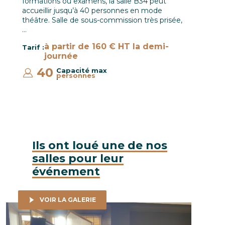
formations ou examens, la salle B34 peut
accueillir jusqu’à 40 personnes en mode
théâtre. Salle de sous-commission très prisée,
…
à partir de 160 € HT la demi-
Tarif :
journée
40
Capacité max
personnes
:
Ils ont loué une de nos
salles pour leur
événement
VOIR LA GALERIE
Noiizy - Soirée de lancement, 9 septembre 2019 © LGa
France Té