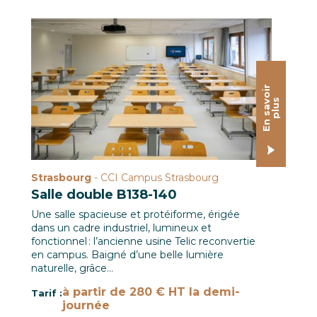
Salle B138-140 / CCI Campus Strasbourg © Pascal SCH
E
n
s
a
o
i
r
p
l
u
v
s
Strasbourg
- CCI Campus Strasbourg
Salle double B138-140
Une salle spacieuse et protéiforme, érigée
dans un cadre industriel, lumineux et
fonctionnel : l’ancienne usine Telic reconvertie
en campus. Baigné d’une belle lumière
naturelle, grâce…
à partir de 280 € HT la demi-
Tarif :
journée