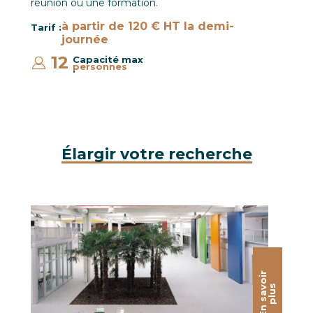
réunion ou une formation.
à partir de 120 € HT la demi-
Tarif :
journée
12
Capacité max
personnes
:
Élargir votre recherche
Place Couverte / CCI Campus
E
n
s
a
o
i
r
p
l
u
v
s