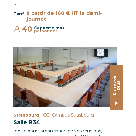
…
à partir de 160 € HT la demi-
Tarif :
journée
40
Capacité max
personnes
:
Salle B34 / CCI Campus Strasbourg © Pascal SCHWIEN 
E
n
s
a
o
i
r
p
l
u
v
s
Strasbourg
- CCI Campus Strasbourg
Salle B34
Idéale pour l’organisation de vos réunions,