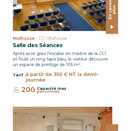
E
n
s
a
o
i
r
p
l
u
v
s
Mulhouse
- CCI Mulhouse
Salle des Séances
Après avoir gravi l’escalier en marbre de la CCI
et foulé un long tapis bleu, le visiteur découvre
un espace de prestige de 105 m²…
à partir de 350 € HT la demi-
Tarif :
journée
200
Capacité max
personnes
:
Amphithéâtre Pierre PFLIMLIN / CCI Campus Strasbourg 