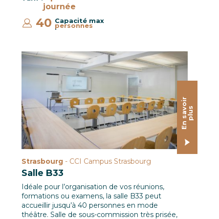
journée
40
Capacité max
personnes
:
Salle B33 / CCI Campus Strasbourg © Pascal SCHWIEN 
E
n
s
a
o
i
r
p
l
u
v
s
Strasbourg
- CCI Campus Strasbourg
Salle B33
Idéale pour l’organisation de vos réunions,
formations ou examens, la salle B33 peut
accueillir jusqu’à 40 personnes en mode
théâtre. Salle de sous-commission très prisée,