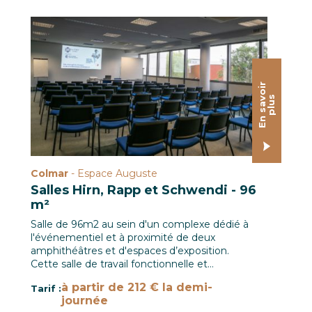
Salle de commission 96 m² / Le CREF Colmar © Pascal S
E
n
s
a
o
i
r
p
l
u
v
s
Colmar
- Espace Auguste
Salles Hirn, Rapp et Schwendi - 96
m²
Salle de 96m2 au sein d'un complexe dédié à
l'événementiel et à proximité de deux
amphithéâtres et d'espaces d’exposition.
Cette salle de travail fonctionnelle et…
à partir de 212 € la demi-
Tarif :
journée