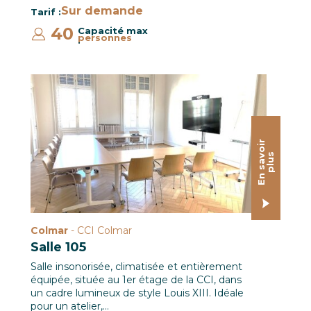
Sur demande
Tarif :
40
Capacité max
personnes
:
Salle de réunion 105 à la CCI de Colmar
E
n
s
a
o
i
r
p
l
u
v
s
Colmar
- CCI Colmar
Salle 105
Salle insonorisée, climatisée et entièrement
équipée, située au 1er étage de la CCI, dans
un cadre lumineux de style Louis XIII. Idéale
pour un atelier,…