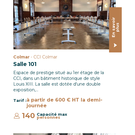
E
n
s
a
o
i
r
p
l
u
v
s
Colmar
- CCI Colmar
Salle 101
Espace de prestige situé au 1er étage de la
CCI, dans un bâtiment historique de style
Louis XIII. La salle est dotée d'une double
exposition,…
à partir de 600 € HT la demi-
Tarif :
journée
140
Capacité max
personnes
: