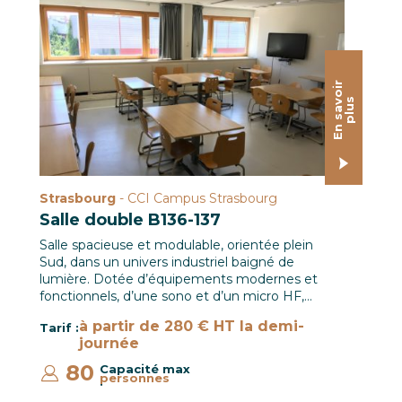
Salle B137 / CCI Campus © Corentin Charlier
E
n
s
a
o
i
r
p
l
u
v
s
Strasbourg
- CCI Campus Strasbourg
Salle double B136-137
Salle spacieuse et modulable, orientée plein
Sud, dans un univers industriel baigné de
lumière. Dotée d’équipements modernes et
fonctionnels, d’une sono et d’un micro HF,…
à partir de 280 € HT la demi-
Tarif :
journée
80
Capacité max
personnes
: