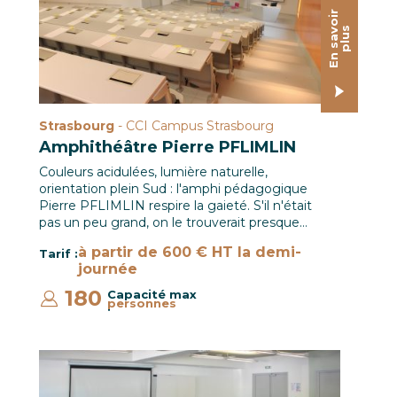
E
n
s
a
o
i
r
p
l
u
v
s
Strasbourg
- CCI Campus Strasbourg
Amphithéâtre Pierre PFLIMLIN
Couleurs acidulées, lumière naturelle,
orientation plein Sud : l'amphi pédagogique
Pierre PFLIMLIN respire la gaieté. S'il n'était
pas un peu grand, on le trouverait presque…
à partir de 600 € HT la demi-
Tarif :
journée
180
Capacité max
personnes
:
Salle B37 / CCI Campus Strasbourg © Pascal SCHWIEN 