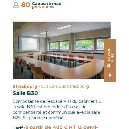
80
Capacité max
personnes
:
Salle B30 / CCI Campus Strasbourg © Pascal SCHWIEN 
E
n
s
a
o
i
r
p
l
u
v
s
Strasbourg
- CCI Campus Strasbourg
Salle B30
Composante de l’espace VIP du bâtiment B,
la salle B30 est précédée d’un sas de
confidentialité et communique avec la salle
B29. Sa grande superficie,…
à partir de 400 € HT la demi-
Tarif :