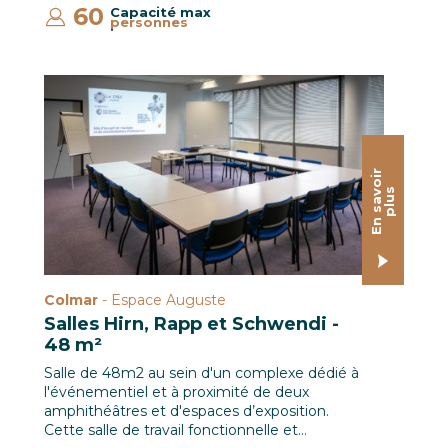
60
Capacité max
personnes
:
Salle de commission 48 m² / Le CREF Colmar © Pascal 
E
n
s
a
o
i
r
p
l
u
v
s
Colmar
- Espace Auguste
Salles Hirn, Rapp et Schwendi -
48 m²
Salle de 48m2 au sein d'un complexe dédié à
l'événementiel et à proximité de deux
amphithéâtres et d'espaces d’exposition.
Cette salle de travail fonctionnelle et…