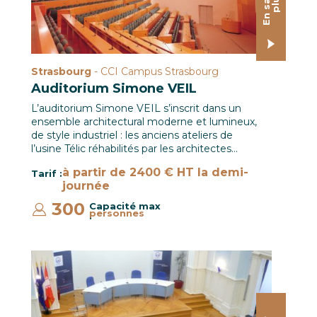
E
n
s
a
o
i
r
p
l
u
v
s
Strasbourg
- CCI Campus Strasbourg
Auditorium Simone VEIL
L’auditorium Simone VEIL s’inscrit dans un
ensemble architectural moderne et lumineux,
de style industriel : les anciens ateliers de
l’usine Télic réhabilités par les architectes…
à partir de 2400 € HT la demi-
Tarif :
journée
300
Capacité max
personnes
:
Salle des Séances / CCI Mulhouse