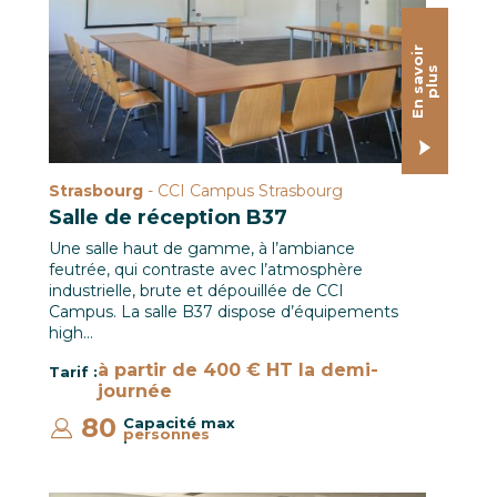
E
n
s
a
o
i
r
p
l
u
v
s
Strasbourg
- CCI Campus Strasbourg
Salle de réception B37
Une salle haut de gamme, à l’ambiance
feutrée, qui contraste avec l’atmosphère
industrielle, brute et dépouillée de CCI
Campus. La salle B37 dispose d’équipements
high…
à partir de 400 € HT la demi-
Tarif :
journée
80
Capacité max
personnes
: