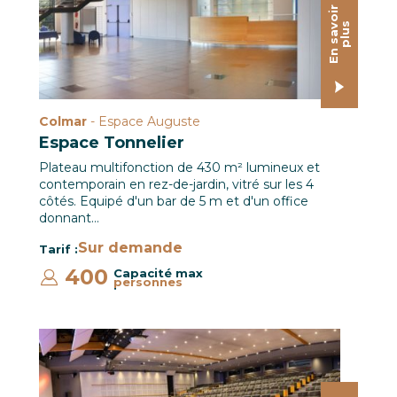
E
n
s
a
o
i
r
p
l
u
v
s
Colmar
- Espace Auguste
Espace Tonnelier
Plateau multifonction de 430 m² lumineux et
contemporain en rez-de-jardin, vitré sur les 4
côtés. Equipé d'un bar de 5 m et d'un office
donnant…
Sur demande
Tarif :
400
Capacité max
personnes
:
Salle Multimédia / Le CREF Colmar © Pascal Schwien pa