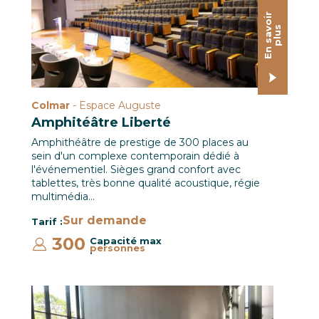
E
n
s
a
o
i
r
p
l
u
v
s
Colmar
- Espace Auguste
Amphitéâtre Liberté
Amphithéâtre de prestige de 300 places au
sein d'un complexe contemporain dédié à
l'événementiel. Sièges grand confort avec
tablettes, très bonne qualité acoustique, régie
multimédia…
Sur demande
Tarif :
300
Capacité max
personnes
:
Hall CCI Campus / Le CREF Colmar © Christian SOLER