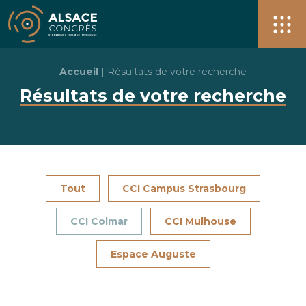
Alsace Congrès + de 40 salles pour vos événements à S
Men
Accueil
|
Résultats de votre recherche
Résultats de votre recherche
Tout
CCI Campus Strasbourg
CCI Colmar
CCI Mulhouse
Espace Auguste