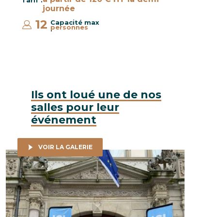
Tarif :
journée
12
Capacité max
personnes
:
Ils ont loué une de nos
salles pour leur
événement
VOIR LA GALERIE
France Télévisions - Tournage du téléfilm En quête de vérité, 6
Etablisse