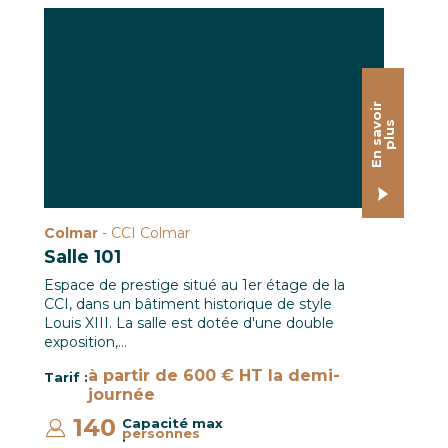
Colmar-salle-101-1
E
n
s
a
o
i
r
p
l
u
v
s
Colmar
- CCI Colmar
Salle 101
Espace de prestige situé au 1er étage de la
CCI, dans un bâtiment historique de style
Louis XIII. La salle est dotée d'une double
exposition,…
à partir de 600 € HT la demi-
Tarif :
journée
140
Capacité max
personnes
: