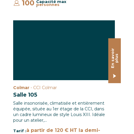
100
Capacité max
personnes
:
Salle de réunion 105 à la CCI de Colmar
E
n
s
a
o
i
r
p
l
u
v
s
Colmar
- CCI Colmar
Salle 105
Salle insonorisée, climatisée et entièrement
équipée, située au 1er étage de la CCI, dans
un cadre lumineux de style Louis XIII. Idéale
pour un atelier,…
à partir de 120 € HT la demi-
Tarif :