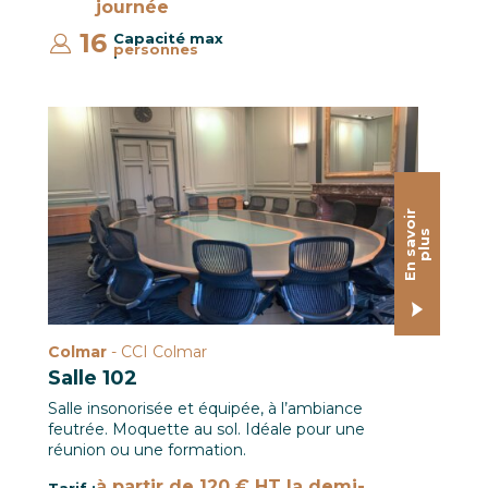
journée
16
Capacité max
personnes
:
Salle 102 CCI Colmar
E
n
s
a
o
i
r
p
l
u
v
s
Colmar
- CCI Colmar
Salle 102
Salle insonorisée et équipée, à l’ambiance
feutrée. Moquette au sol. Idéale pour une
réunion ou une formation.
à partir de 120 € HT la demi-