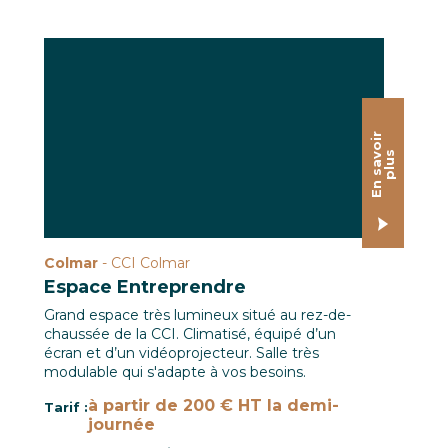
L'Espace Entreprendre en mode conférence
E
n
s
a
o
i
r
p
l
u
v
s
Colmar
- CCI Colmar
Espace Entreprendre
Grand espace très lumineux situé au rez-de-
chaussée de la CCI. Climatisé, équipé d’un
écran et d’un vidéoprojecteur. Salle très
modulable qui s'adapte à vos besoins.
à partir de 200 € HT la demi-
Tarif :
journée