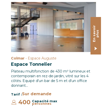
Espace Lumière / Le CREF Colmar © Jean-Marc HEDOUIN
E
n
s
a
o
i
r
p
l
u
v
s
Colmar
- Espace Auguste
Espace Tonnelier
Plateau multifonction de 430 m² lumineux et
contemporain en rez-de-jardin, vitré sur les 4
côtés. Equipé d'un bar de 5 m et d'un office
donnant…
Sur demande
Tarif :
400
Capacité max
personnes
: