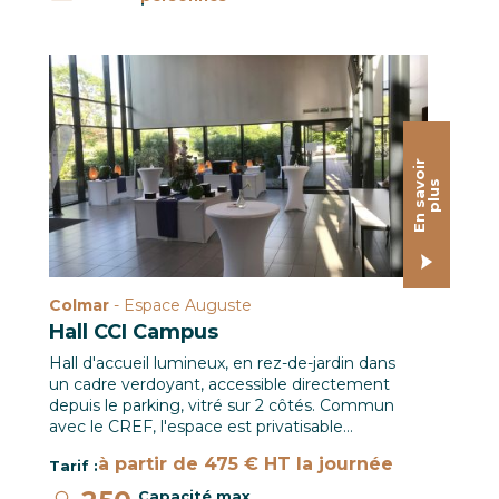
:
Hall CCI Campus / Le CREF Colmar © Christian SOLER
E
n
s
a
o
i
r
p
l
u
v
s
Colmar
- Espace Auguste
Hall CCI Campus
Hall d'accueil lumineux, en rez-de-jardin dans
un cadre verdoyant, accessible directement
depuis le parking, vitré sur 2 côtés. Commun
avec le CREF, l'espace est privatisable…
à partir de 475 € HT la journée
Tarif :
Capacité max