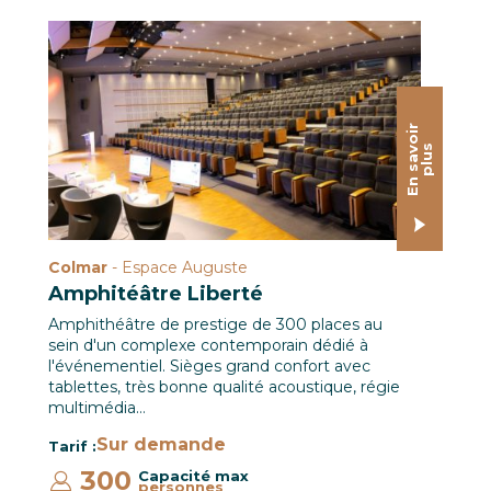
Salle Multimédia / Le CREF Colmar © Pascal Schwien pa
E
n
s
a
o
i
r
p
l
u
v
s
Colmar
- Espace Auguste
Amphitéâtre Liberté
Amphithéâtre de prestige de 300 places au
sein d'un complexe contemporain dédié à
l'événementiel. Sièges grand confort avec
tablettes, très bonne qualité acoustique, régie
multimédia…
Sur demande
Tarif :
300
Capacité max
personnes