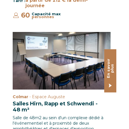
à partir de 212 € la demi-
Tarif :
journée
60
Capacité max
personnes
:
Salle de commission 48 m² / Le CREF Colmar © Pascal 
E
n
s
a
o
i
r
p
l
u
v
s
Colmar
- Espace Auguste
Salles Hirn, Rapp et Schwendi -
48 m²
Salle de 48m2 au sein d'un complexe dédié à
l'événementiel et à proximité de deux
amphithéâtres et d'espaces d’exposition.