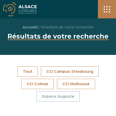
Alsace Congrès + de 40 salles pour vos événements à S
Men
Accueil
|
Résultats de votre recherche
Résultats de votre recherche
Tout
CCI Campus Strasbourg
CCI Colmar
CCI Mulhouse
Espace Auguste