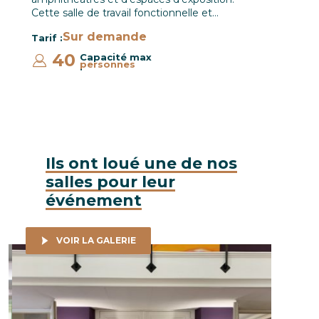
Cette salle de travail fonctionnelle et…
Sur demande
Tarif :
40
Capacité max
personnes
:
Ils ont loué une de nos
salles pour leur
événement
VOIR LA GALERIE
Engie - Forum de l'Emploi, 27 juin 2019 / CCI Campus © LGa
Etude Gue