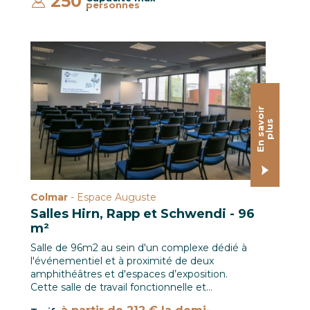
250
personnes
:
Salle de commission 96 m² / Le CREF Colmar © Pascal S
E
n
s
a
o
i
r
p
l
u
v
s
Colmar
- Espace Auguste
Salles Hirn, Rapp et Schwendi - 96
m²
Salle de 96m2 au sein d'un complexe dédié à
l'événementiel et à proximité de deux
amphithéâtres et d'espaces d’exposition.
Cette salle de travail fonctionnelle et…